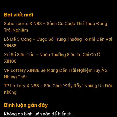
Bài viết mới
Saba sports XIN88 – Sảnh Cá Cược Thể Thao Đáng
Trải Nghiệm
Lô Đề 3 Càng – Cược Số Trúng Thưởng To Khi Đến Với
XIN88
Xổ Số Siêu Tốc – Nhận Thưởng Siêu To Chỉ Có Ở
XIN88
VR Lottery XIN88 Sẽ Mang Đến Trải Nghiệm Tuy Ảo
Nhưng Thật
TP Lottery XIN88​​ – Sân Chơi “Đầy Rẫy” Những Ưu Đãi
Khủng
Bình luận gần đây
Không có bình luận nào để hiển thị.