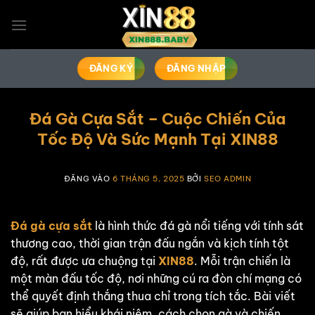
Bỏ
qua
nội
dung
ĐĂNG KÝ
ĐĂNG NHẬP
Đá Gà Cựa Sắt – Cuộc Chiến Của
Tốc Độ Và Sức Mạnh Tại XIN88
ĐĂNG VÀO
6 THÁNG 5, 2025
BỞI
SEO ADMIN
Đá gà cựa sắt
là hình thức đá gà nổi tiếng với tính sát
thương cao, thời gian trận đấu ngắn và kịch tính tột
độ, rất được ưa chuộng tại
XIN88
. Mỗi trận chiến là
một màn đấu tốc độ, nơi những cú ra đòn chí mạng có
thể quyết định thắng thua chỉ trong tích tắc. Bài viết
sẽ giúp bạn hiểu khái niệm, cách chọn gà và chiến