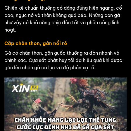
Chiến kê chuẩn thường có dáng đứng hiên ngang, cổ
cao, ngực nở và thân không quá béo. Những con gà
như vậy có khả năng chịu đòn tốt và phản công linh
hoạt.
Cặp chân thon, gân nổi rõ
Gà có chân thon, gân guốc thường ra đòn nhanh và
chính xác. Cựa sắt phát huy tối đa hiệu quả khi được
gắn lên chân gà có lực và độ phản xạ tốt.