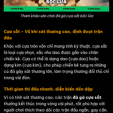
Tham khảo sân chơi đá gà cựa sắt bốc lửa
Cựa sắt – Vũ khí sát thương cao, định đoạt trận
đấu
Khác với cựa tròn vốn chỉ mang tính kỹ thuật, cựa sắt
là loại cựa nhọn, sắc như dao được gắn vào chân
chiến kê. Cựa có thể là dạng dao (cựa dao) hoặc
dạng kim (cựa kim), cho phép chiến kê tung ra những
cú đá gây sát thương lớn, làm trọng thương đối thủ chỉ
trong vài đòn.
Thời gian thi đấu nhanh, diễn biến dồn dập
Vì có tính sát thương cao, các trận
đá gà cựa sắt
thường kết thúc trong vòng vài phút, rất phù hợp với
người chơi thích theo dõi các trận đấu ngắn, gay cấn.