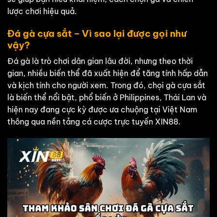
lược chơi hiệu quả.
Đá gà cựa sắt – Vì sao lại được gọi như
vậy?
Đá gà là trò chơi dân gian lâu đời, nhưng theo thời
gian, nhiều biến thể đã xuất hiện để tăng tính hấp dẫn
và kịch tính cho người xem. Trong đó, chọi gà cựa sắt
là biến thể nổi bật, phổ biến ở Philippines, Thái Lan và
hiện nay đang cực kỳ được ưa chuộng tại Việt Nam
thông qua nền tảng cá cược trực tuyến XIN88.