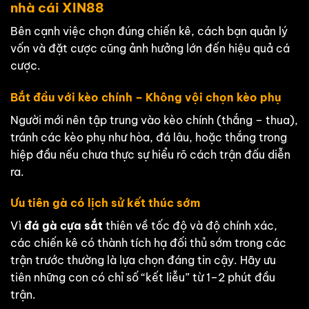
nhà cái XIN88
Bên cạnh việc chọn đúng chiến kê, cách bạn quản lý
vốn và đặt cược cũng ảnh hưởng lớn đến hiệu quả cá
cược.
Bắt đầu với kèo chính – Không vội chọn kèo phụ
Người mới nên tập trung vào kèo chính (thắng – thua),
tránh các kèo phụ như hòa, đá lâu, hoặc thắng trong
hiệp đầu nếu chưa thực sự hiểu rõ cách trận đấu diễn
ra.
Ưu tiên gà có lịch sử kết thúc sớm
Vì
đá gà cựa sắt
thiên về tốc độ và độ chính xác,
các chiến kê có thành tích hạ đối thủ sớm trong các
trận trước thường là lựa chọn đáng tin cậy. Hãy ưu
tiên những con có chỉ số “kết liễu” từ 1–2 phút đầu
trận.