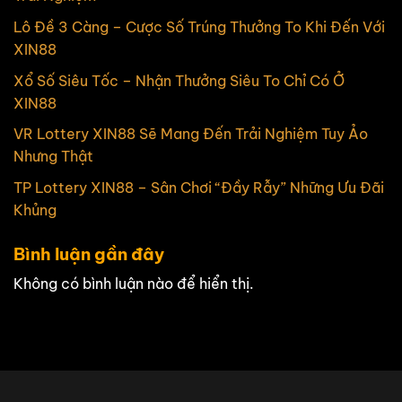
Lô Đề 3 Càng – Cược Số Trúng Thưởng To Khi Đến Với
XIN88
Xổ Số Siêu Tốc – Nhận Thưởng Siêu To Chỉ Có Ở
XIN88
VR Lottery XIN88 Sẽ Mang Đến Trải Nghiệm Tuy Ảo
Nhưng Thật
TP Lottery XIN88​​ – Sân Chơi “Đầy Rẫy” Những Ưu Đãi
Khủng
Bình luận gần đây
Không có bình luận nào để hiển thị.