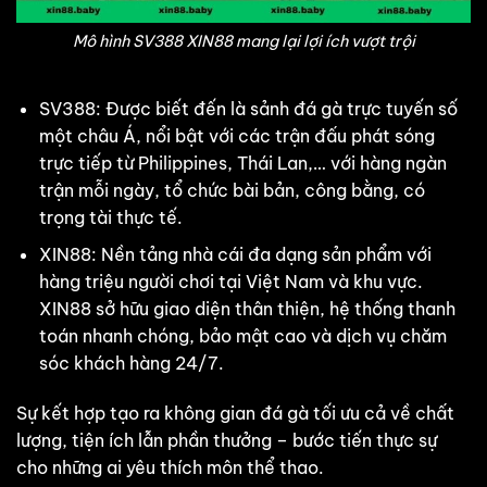
Mô hình SV388 XIN88 mang lại lợi ích vượt trội
SV388: Được biết đến là sảnh đá gà trực tuyến số
một châu Á, nổi bật với các trận đấu phát sóng
trực tiếp từ Philippines, Thái Lan,… với hàng ngàn
trận mỗi ngày, tổ chức bài bản, công bằng, có
trọng tài thực tế.
XIN88: Nền tảng nhà cái đa dạng sản phẩm với
hàng triệu người chơi tại Việt Nam và khu vực.
XIN88 sở hữu giao diện thân thiện, hệ thống thanh
toán nhanh chóng, bảo mật cao và dịch vụ chăm
sóc khách hàng 24/7.
Sự kết hợp tạo ra không gian đá gà tối ưu cả về chất
lượng, tiện ích lẫn phần thưởng – bước tiến thực sự
cho những ai yêu thích môn thể thao.