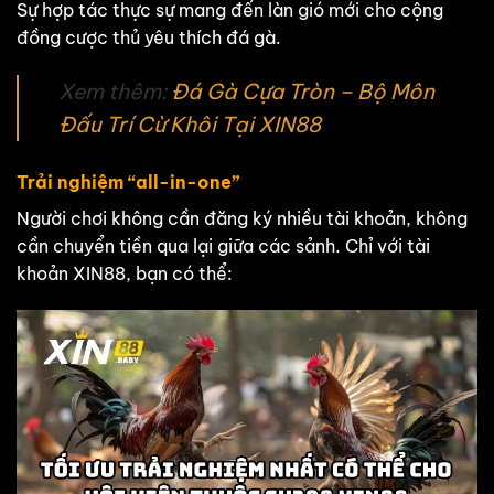
Sự hợp tác thực sự mang đến làn gió mới cho cộng
đồng cược thủ yêu thích đá gà.
Xem thêm:
Đá Gà Cựa Tròn – Bộ Môn
Đấu Trí Cừ Khôi Tại XIN88
Trải nghiệm “all-in-one”
Người chơi không cần đăng ký nhiều tài khoản, không
cần chuyển tiền qua lại giữa các sảnh. Chỉ với tài
khoản XIN88, bạn có thể: