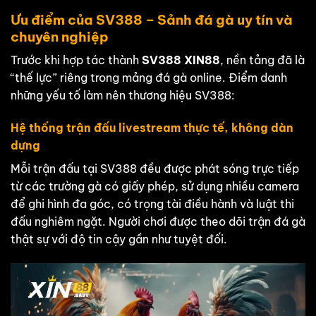
Ưu điểm của SV388 – Sảnh đá gà uy tín và
chuyên nghiệp
Trước khi hợp tác thành
SV388 XIN88
, nền tảng đã là
“thế lực” riêng trong mảng đá gà online. Điểm danh
những yếu tố làm nên thương hiệu SV388:
Hệ thống trận đấu livestream thực tế, không dàn
dựng
Mỗi trận đấu tại SV388 đều được phát sóng trực tiếp
từ các trường gà có giấy phép, sử dụng nhiều camera
để ghi hình đa góc, có trọng tài điều hành và luật thi
đấu nghiêm ngặt. Người chơi được theo dõi trận đá gà
thật sự với độ tin cậy gần như tuyệt đối.