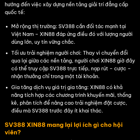
hướng đến việc xây dựng nền tảng giải trí đẳng cấp
quốc tế:
Mở rộng thị trường: SV388 cần đối tác mạnh tại
Việt Nam – XIN88 đáp ứng điều đó với lượng người
dùng lớn, uy tín vững chắc.
Tối ưu trải nghiệm người chơi: Thay vì chuyển đổi
qua lại giữa các nền tảng, người chơi XIN88 giờ đây
có thể truy cập SV388 trực tiếp, nạp rút – cược –
nhận thưởng chỉ trong một tài khoản.
Gia tăng dịch vụ giá trị gia tăng: XIN88 có khả
năng tích hợp các chương trình khuyến mãi, thống
kê, phân tích để nâng cao trải nghiệm đặt cược,
điều mà SV388 trước đây ít khai thác.
SV388 XIN88 mang lại lợi ích gì cho hội
viên?