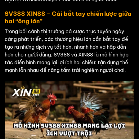
SV388 XIN88 – Cái bắt tay chiến lược giữa
hai “ông lớn”
Trong bối cảnh thị trường cá cược trực tuyến ngày
càng phát triển, các thương hiệu lớn cần bắt tay để
tạo ra những dịch vụ tốt hơn, nhanh hơn và hấp dẫn
hơn cho người dùng. SV388 và XIN88 là mô hình hợp
tác điển hình mang lại lợi ích hai chiều: tận dụng thế
mạnh lẫn nhau để nâng tầm trải nghiệm người chơi.