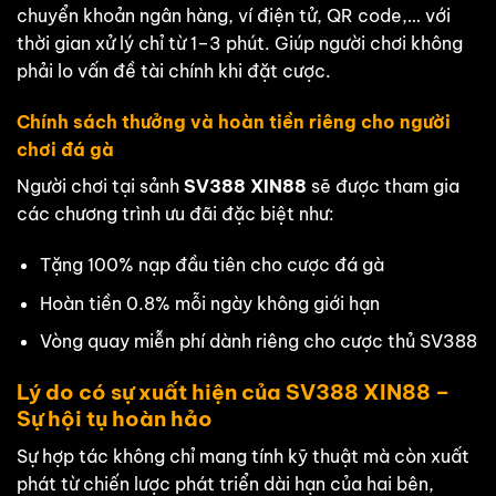
chuyển khoản ngân hàng, ví điện tử, QR code,… với
thời gian xử lý chỉ từ 1–3 phút. Giúp người chơi không
phải lo vấn đề tài chính khi đặt cược.
Chính sách thưởng và hoàn tiền riêng cho người
chơi đá gà
Người chơi tại sảnh
SV388 XIN88
sẽ được tham gia
các chương trình ưu đãi đặc biệt như:
Tặng 100% nạp đầu tiên cho cược đá gà
Hoàn tiền 0.8% mỗi ngày không giới hạn
Vòng quay miễn phí dành riêng cho cược thủ SV388
Lý do có sự xuất hiện của SV388 XIN88 –
Sự hội tụ hoàn hảo
Sự hợp tác không chỉ mang tính kỹ thuật mà còn xuất
phát từ chiến lược phát triển dài hạn của hai bên,