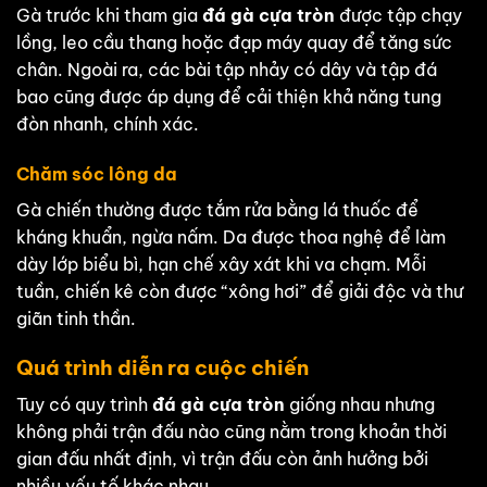
Gà trước khi tham gia
đá gà cựa tròn
được tập chạy
lồng, leo cầu thang hoặc đạp máy quay để tăng sức
chân. Ngoài ra, các bài tập nhảy có dây và tập đá
bao cũng được áp dụng để cải thiện khả năng tung
đòn nhanh, chính xác.
Chăm sóc lông da
Gà chiến thường được tắm rửa bằng lá thuốc để
kháng khuẩn, ngừa nấm. Da được thoa nghệ để làm
dày lớp biểu bì, hạn chế xây xát khi va chạm. Mỗi
tuần, chiến kê còn được “xông hơi” để giải độc và thư
giãn tinh thần.
Quá trình diễn ra cuộc chiến
Tuy có quy trình
đá gà cựa tròn
giống nhau nhưng
không phải trận đấu nào cũng nằm trong khoản thời
gian đấu nhất định, vì trận đấu còn ảnh hưởng bởi
nhiều yếu tố khác nhau.