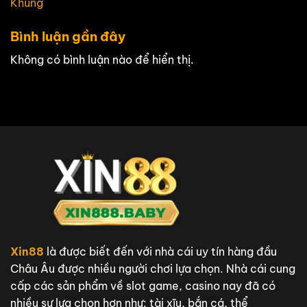
Khủng
Bình luận gần đây
Không có bình luận nào để hiển thị.
Xin88
là được biết đến với nhà cái uy tín hàng đầu
Châu Âu được nhiều người chơi lựa chọn. Nhà cái cung
cấp các sản phẩm về slot game, casino nay đã có
nhiều sự lựa chọn hơn như: tài xĩu, bắn cá, thể