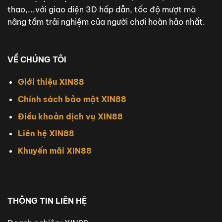
thao,...với giao diện 3D hấp dẫn, tốc độ mượt mà
nâng tầm trải nghiệm của người chơi hoàn hảo nhất.
VỀ CHÚNG TÔI
Giới thiệu XIN88
Chính sách bảo mật XIN88
Điều khoản dịch vụ XIN88
Liên hệ XIN88
Khuyến mãi XIN88
THÔNG TIN LIÊN HỆ