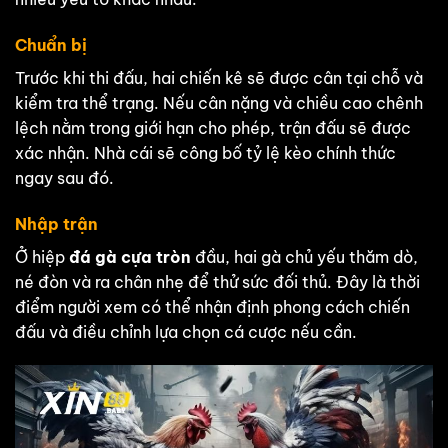
Chuẩn bị
Trước khi thi đấu, hai chiến kê sẽ được cân tại chỗ và
kiểm tra thể trạng. Nếu cân nặng và chiều cao chênh
lệch nằm trong giới hạn cho phép, trận đấu sẽ được
xác nhận. Nhà cái sẽ công bố tỷ lệ kèo chính thức
ngay sau đó.
Nhập trận
Ở hiệp
đá gà cựa tròn
đầu, hai gà chủ yếu thăm dò,
né đòn và ra chân nhẹ để thử sức đối thủ. Đây là thời
điểm người xem có thể nhận định phong cách chiến
đấu và điều chỉnh lựa chọn cá cược nếu cần.