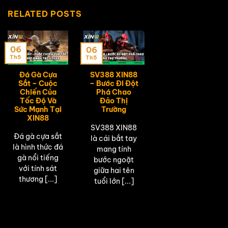
RELATED POSTS
06
06
Th5
Th5
Đá Gà Cựa
SV388 XIN88
Sắt – Cuộc
– Bước Đi Đột
Chiến Của
Phá Chao
Tốc Độ Và
Đảo Thị
Sức Mạnh Tại
Trường
XIN88
SV388 XIN88
Đá gà cựa sắt
là cái bắt tay
là hình thức đá
mang tính
gà nổi tiếng
bước ngoặt
với tính sát
giữa hai tên
thương [...]
tuổi lớn [...]