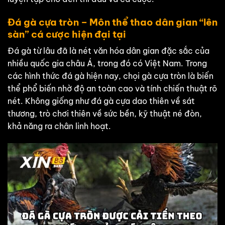
Đá gà cựa tròn – Môn thể thao dân gian “lên
sàn” cá cược hiện đại tại
Đá gà từ lâu đã là nét văn hóa dân gian đặc sắc của
nhiều quốc gia châu Á, trong đó có Việt Nam. Trong
các hình thức đá gà hiện nay, chọi gà cựa tròn là biến
thể phổ biến nhờ độ an toàn cao và tính chiến thuật rõ
nét. Không giống như đá gà cựa dao thiên về sát
thương, trò chơi thiên về sức bền, kỹ thuật né đòn,
khả năng ra chân linh hoạt.