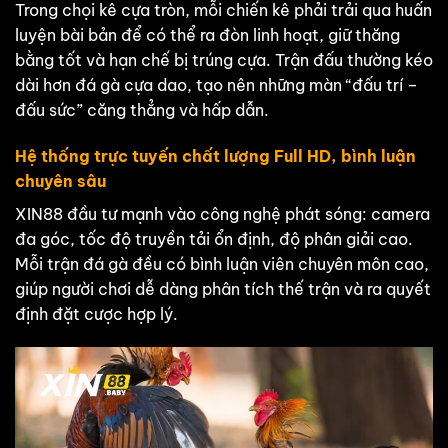
Trong chọi kê cựa tròn, mỗi chiến kê phải trải qua huấn
luyện bài bản để có thể ra đòn linh hoạt, giữ thăng
bằng tốt và hạn chế bị trúng cựa. Trận đấu thường kéo
dài hơn đá gà cựa dao, tạo nên những màn “đấu trí –
đấu sức” căng thẳng và hấp dẫn.
Hệ thống trực tuyến chất lượng Full HD, bình luận
chuyên sâu
XIN88 đầu tư mạnh vào công nghệ phát sóng: camera
đa góc, tốc độ truyền tải ổn định, độ phân giải cao.
Mỗi trận đá gà đều có bình luận viên chuyên môn cao,
giúp người chơi dễ dàng phân tích thế trận và ra quyết
định đặt cược hợp lý.